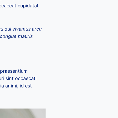
occaecat cupidatat
.
cu dui vivamus arcu
e congue mauris
s praesentium
ri sint occaecati
ia animi, id est