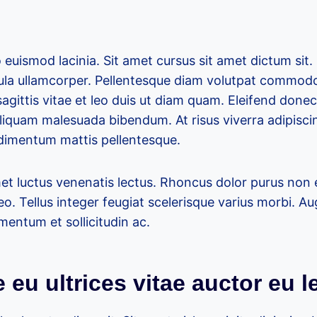
 euismod lacinia. Sit amet cursus sit amet dictum sit.
gula ullamcorper. Pellentesque diam volutpat commodo
gittis vitae et leo duis ut diam quam. Eleifend done
liquam malesuada bibendum. At risus viverra adipiscing
ndimentum mattis pellentesque.
met luctus venenatis lectus. Rhoncus dolor purus non
leo. Tellus integer feugiat scelerisque varius morbi. 
mentum et sollicitudin ac.
 eu ultrices vitae auctor eu l