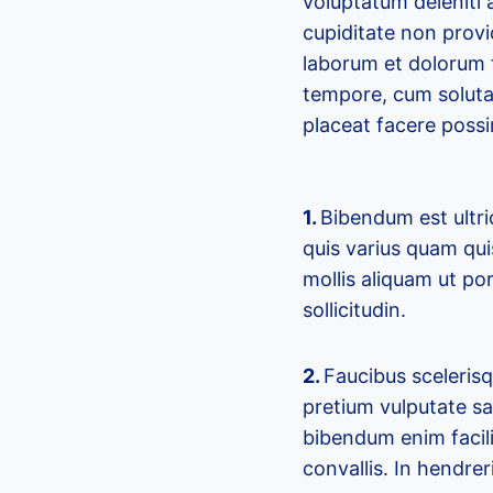
voluptatum deleniti 
cupiditate non provid
laborum et dolorum f
tempore, cum soluta
placeat facere poss
1.
Bibendum est ultric
quis varius quam qui
mollis aliquam ut por
sollicitudin.
2.
Faucibus sceleris
pretium vulputate sa
bibendum enim facil
convallis. In hendrer