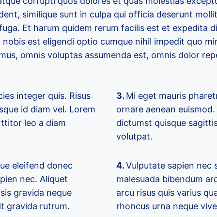
atque corrupti quos dolores et quas molestias exceptu
ent, similique sunt in culpa qui officia deserunt mollit
uga. Et harum quidem rerum facilis est et expedita di
 nobis est eligendi optio cumque nihil impedit quo m
imus, omnis voluptas assumenda est, omnis dolor rep
ies integer quis. Risus
3.
Mi eget mauris pharetr
sque id diam vel. Lorem
ornare aenean euismod. 
ttitor leo a diam
dictumst quisque sagitti
volutpat.
que eleifend donec
4.
Vulputate sapien nec s
pien nec. Aliquet
malesuada bibendum arc
isis gravida neque
arcu risus quis varius qu
it gravida rutrum.
rhoncus urna neque vive