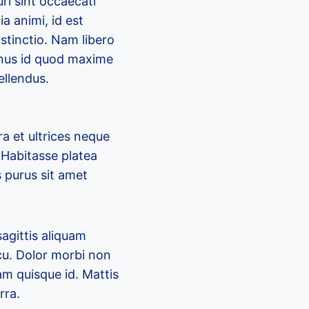
ri sint occaecati
ia animi, id est
stinctio. Nam libero
inus id quod maxime
ellendus.
a et ultrices neque
Habitasse platea
s purus sit amet
agittis aliquam
u. Dolor morbi non
am quisque id. Mattis
rra.