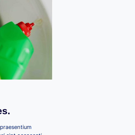
es.
s praesentium