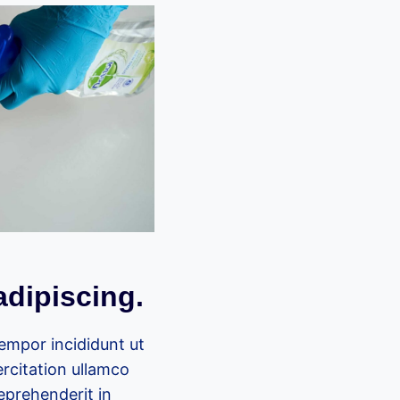
adipiscing.
tempor incididunt ut
rcitation ullamco
reprehenderit in